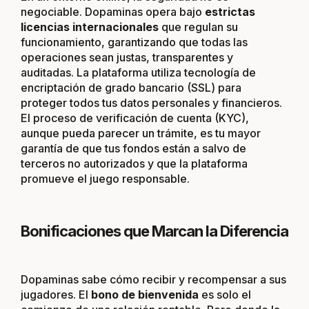
negociable. Dopaminas opera bajo
estrictas
licencias internacionales
que regulan su
funcionamiento, garantizando que todas las
operaciones sean justas, transparentes y
auditadas. La plataforma utiliza tecnología de
encriptación de grado bancario (SSL) para
proteger todos tus datos personales y financieros.
El proceso de verificación de cuenta (KYC),
aunque pueda parecer un trámite, es tu mayor
garantía de que tus fondos están a salvo de
terceros no autorizados y que la plataforma
promueve el juego responsable.
Bonificaciones que Marcan la Diferencia
Dopaminas sabe cómo recibir y recompensar a sus
jugadores. El
bono de bienvenida
es solo el