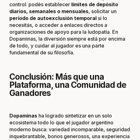
control: podés establecer
límites de depósito
diarios, semanales o mensuales
, solicitar un
período de autoexclusión temporal
si lo
necesitás, o acceder a enlaces directos a
organizaciones de apoyo para la ludopatía. En
Dopaminas, la diversión siempre está por encima
de todo, y cuidar al jugador es una parte
fundamental de su filosofía.
Conclusión: Más que una
Plataforma, una Comunidad de
Ganadores
Dopaminas
ha logrado sintetizar en un solo
ecosistema todo lo que el jugador argentino
moderno busca: variedad incomparable, seguridad
inquebrantable, bonos generosos, una experiencia