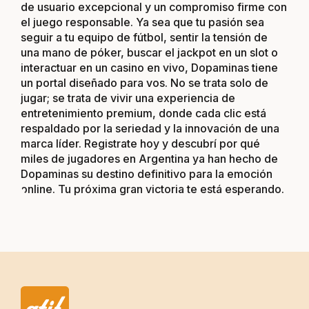
de usuario excepcional y un compromiso firme con
el juego responsable. Ya sea que tu pasión sea
seguir a tu equipo de fútbol, sentir la tensión de
una mano de póker, buscar el jackpot en un slot o
interactuar en un casino en vivo, Dopaminas tiene
un portal diseñado para vos. No se trata solo de
jugar; se trata de vivir una experiencia de
entretenimiento premium, donde cada clic está
respaldado por la seriedad y la innovación de una
marca líder. Registrate hoy y descubrí por qué
miles de jugadores en Argentina ya han hecho de
Dopaminas su destino definitivo para la emoción
online. Tu próxima gran victoria te está esperando.