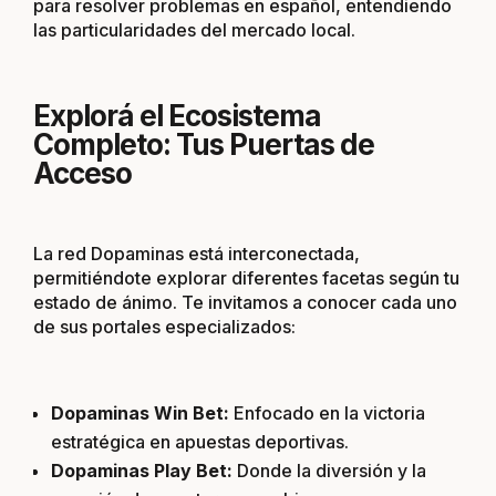
para resolver problemas en español, entendiendo
las particularidades del mercado local.
Explorá el Ecosistema
Completo: Tus Puertas de
Acceso
La red Dopaminas está interconectada,
permitiéndote explorar diferentes facetas según tu
estado de ánimo. Te invitamos a conocer cada uno
de sus portales especializados:
Dopaminas Win Bet
:
Enfocado en la victoria
estratégica en apuestas deportivas.
Dopaminas Play Bet
:
Donde la diversión y la